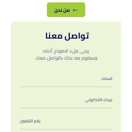
info@dawri.app
من نحن
تطبيق دوري هو تطبيق متكامل لحجز الملاعب الرياضية
وتنظيم دوريات رياضية مختلفة سواء كنت هاويا أو محترفًا
في مجال الرياضة، فإن تطبيق دوريات يوفر لك وسيلة مريحة