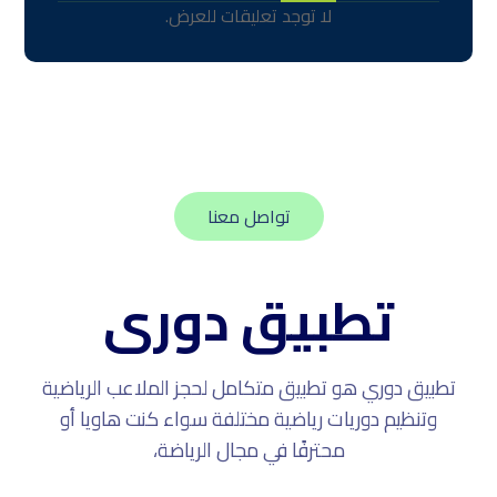
يرجى ملء النموذج أدناه
وسنقوم بعد بذلك بالتواصل معك.
أرسل رسالة