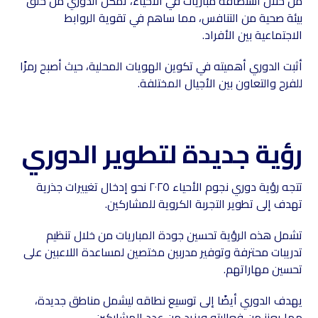
من خلال استضافة مباريات في الأحياء، تمكّن الدوري من خلق
بيئة صحية من التنافس، مما ساهم في تقوية الروابط
الاجتماعية بين الأفراد.
أثبت الدوري أهميته في تكوين الهويات المحلية، حيث أصبح رمزًا
للفرح والتعاون بين الأجيال المختلفة.
رؤية جديدة لتطوير الدوري
تتجه رؤية دوري نجوم الأحياء ٢٠٢٥ نحو إدخال تغييرات جذرية
تهدف إلى تطوير التجربة الكروية للمشاركين.
تشمل هذه الرؤية تحسين جودة المباريات من خلال تنظيم
تدريبات محترفة وتوفير مدربين مختصين لمساعدة اللاعبين على
تحسين مهاراتهم.
يهدف الدوري أيضًا إلى توسيع نطاقه ليشمل مناطق جديدة،
مما يعزز من فعاليته ويزيد من عدد المشاركين.