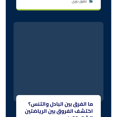
التعليقات معطلة.
البحث
البحث
أحدث المقالات
التمارين الهوائية: كيفية الإحماء والتبريد لتحسين
الأداء الرياضي
ما الفرق بين البادل والتنس؟ اكتشف الفروق بين
الرياضتين الشقيقتين